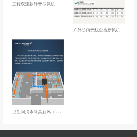
工程双速款静音型风机
户外防雨无线全热新风机
卫
生间消杀除臭新风（五口）