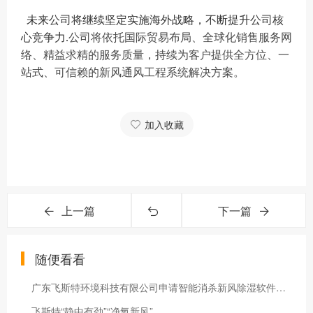
未来公司将继续坚定实施海外战略，不断提升公司核
心竞争力.
公司将依托国际贸易布局、全球化销售服务网
络、精益求精的服务质量，持续为客户提供全方位、一
站式、可信赖的新风通风工程系统解决方案。
加入收藏
上一篇
下一篇
随便看看
广东飞斯特环境科技有限公司申请智能消杀新风除湿软件著作权
飞斯特“静中有劲”“净氧新风”